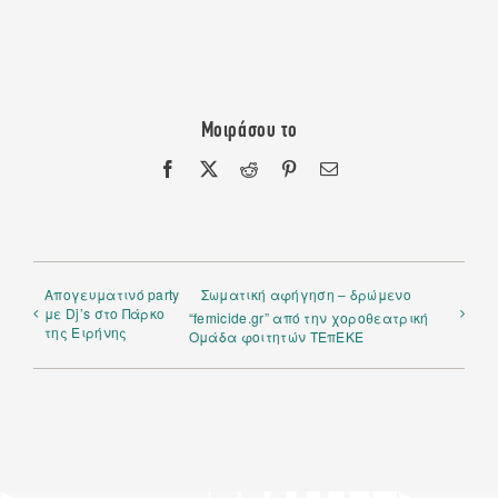
Μοιράσου το
Facebook
X
Reddit
Pinterest
Email
Απογευματινό party
Σωματική αφήγηση – δρώμενο
με Dj’s στο Πάρκο
“femicide.gr” από την χοροθεατρική
της Ειρήνης
Ομάδα φοιτητών ΤΕπΕΚΕ