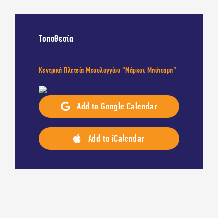
ΕΠΙΚΟΙΝΩΝΙΑ
WELCOME TO UP 2024
Τοποθεσία
- RECAP TRAILER
Κεντρική Πλατεία Μεσολογγίου “Μάρκου Μπότσαρη”
Add to Google Calendar
Add to iCalendar