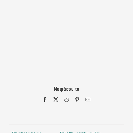
Μοιράσου το
Facebook
X
Reddit
Pinterest
Email
Συναυλία με τις
Έκθεση φωτογραφίας