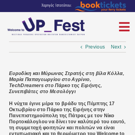
Skip
Χορηγός Ιστοτόπου:
to
content
To
Na
ΑΡΧΙΚΗ
Previous
Next
ΕΚΔΗΛΩΣΕΙΣ
Ευρυδίκη και Μύρωνας Στρατής στη βίλα Κόλλα,
Μαρία Παπαγεωργίου στο Αγρίνιο,
TechDreamers στο Πάρκο της Ειρήνης,
ΔΙΟΡΓΑΝΩΤΕΣ & ΧΟΡΗΓΟΙ
Συνεπιβάτες στο Μεσολόγγι
Η νύχτα έγινε μέρα το βράδυ της Πέμπτης 17
ΑΝΑΚΟΙΝΩΣΕΙΣ
Οκτωβρίου στο Πάρκο της Ειρήνης στην
Πανεπιστημιούπολη της Πάτρας με τον Νίκο
Πορτοκάλογλου να δίνει τον καλύτερό του εαυτό,
ΠΡΟΗΓΟΥΜΕΝΕΣ ΔΙΟΡΓΑΝΩΣΕΙΣ
τη συμμετοχή φοιτητών και πολιτών να είναι
εντυπωσιακή και το θερμόμετρο του Welcome to